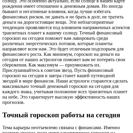
солнцу. Это особенно актуально, если солнце в вашей карте
рождения имеет отношение к денежным домам. Но иногда
бывают и негативные влияния, когда лучше избегать
финансовых рисков, не давать и не брать в долг, не тратить
деньги на дорогостоящие вещи. Эти неблагоприятные
тенденции проявляются под влиянием напряженных аспектов
транзитных планет к вашему солнцу. Точный финансовый
гороскоп на сегодня поможет вам лавировать среди
различных энергетических потоков, которые планеты
направляют всем нам. Это будет отличным подспорьем для
финансового роста. Как минимум, гороскоп на деньги на
сегодня от наших астрологов поможет вам не потерять свои
сбережения. Как максимум — приумножить их.
Прислушивайтесь к советам звезд. Пусть финансовый
гороскоп на сегодня и завтра станет вашей путеводной
звездой в мире финансов. Наши астрологи стараются сделать
максимально точный денежный гороскоп на сегодня для
каждого знака, учитывая положение всех транзитных планет
на небе. Это гарантирует высокую эффективность наших
прогнозов.
Точный гороскоп работы на сегодня
Тема карьеры неотъемлемо связана с финансами. Именно
поэтому многие люди ищут одновременно гороскоп на