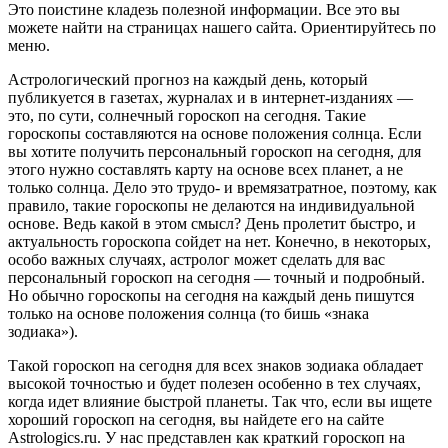
Это поистине кладезь полезной информации. Все это вы
можете найти на страницах нашего сайта. Ориентируйтесь по
меню.
Астрологический прогноз на каждый день, который
публикуется в газетах, журналах и в интернет-изданиях —
это, по сути, солнечный гороскоп на сегодня. Такие
гороскопы составляются на основе положения солнца. Если
вы хотите получить персональный гороскоп на сегодня, для
этого нужно составлять карту на основе всех планет, а не
только солнца. Дело это трудо- и времязатратное, поэтому, как
правило, такие гороскопы не делаются на индивидуальной
основе. Ведь какой в этом смысл? День пролетит быстро, и
актуальность гороскопа сойдет на нет. Конечно, в некоторых,
особо важных случаях, астролог может сделать для вас
персональный гороскоп на сегодня — точный и подробный.
Но обычно гороскопы на сегодня на каждый день пишутся
только на основе положения солнца (то бишь «знака
зодиака»).
Такой гороскоп на сегодня для всех знаков зодиака обладает
высокой точностью и будет полезен особенно в тех случаях,
когда идет влияние быстрой планеты. Так что, если вы ищете
хороший гороскоп на сегодня, вы найдете его на сайте
Astrologics.ru. У нас представлен как краткий гороскоп на