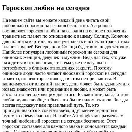
Гороскоп любви на сегодня
На нашем сайте вы можете каждый день читать свой
любовный гороскоп на сегодня бесплатно. Астрологи
составляют гороскоп любви на сегодня на основе положения
транзитных планет по отношению к вашему Солнцу. Конечно,
для полноты картины лучше учитывать и аспекты транзитных
планет к вашей Венере, но и Солнца будет вполне достаточно.
Наиболее популярен любовный гороскоп на сегодня для
одиноких женщин, девушек и мужчин. Ведь для тех, кто уже
находится в отношениях, эта тема уже неактуальна —
потребность в близких отношениях закрыта. Поэтому
одинокие люди часто читают любовный гороскоп на сегодня
и завтра, но некоторые никогда в этом не признаются. В
зависимости от влияний планет, день может быть удачным для
новых знакомств или признаний в любви, а может быть
абсолютно неподходящим для этого. Бывают дни, когда о теме
любви лучше вообще забыть, чтобы не наломать дров. Звезды
всегда подскажут вам правильный путь. Те, кто
прислушиваются к советам звезд, идут менее тернистым
путем к своему счастью. На сайте Astrologics мы размещаем
точный любовный гороскоп на сегодня бесплатно. Этот
гороскоп составлен для каждого знака и обновляется каждый
день. Следите за изменениями на небе, чтобы прийти к