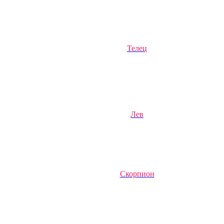
Телец
Лев
Скорпион