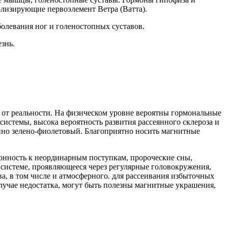
олизирующие первоэлемент Ветра (Ватта).
олевания ног и голеностопных суставов.
знь.
 от реальности. На физическом уровне вероятны гормональные
истемы, высока вероятность развития рассеянного склероза и
енно зелено-фиолетовый. Благоприятно носить магнитные
лонность к неординарным поступкам, пророческие сны,
 системе, проявляющееся через регулярные головокружения,
а, в том числе и атмосферного. для рассеивания избыточных
случае недостатка, могут быть полезны магнитные украшения,