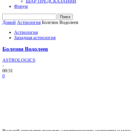
ШАР ПРЕДСКАЗАНИЙ
Форум
Домой
Астрология
Болезни Водолеев
Астрология
Западная астрология
Болезни Водолеев
ASTROLOGICS
-
00:31
0
Водолей управляет тонкими электрическими энергиями и магн