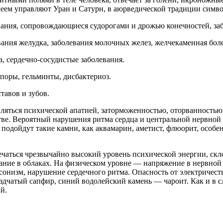
олеем управляют Уран и Сатурн, в аюрведической традиции симв
ания, сопровождающиеся судорогами и дрожью конечностей, заб
вания желудка, заболевания молочных желез, желчекаменная боле
а, сердечно-сосудистые заболевания.
поры, гельминты, дисбактериоз.
тавов и зубов.
вляться психической апатией, заторможенностью, оторванностью
ве. Вероятный нарушения ритма сердца и центральной нервной с
 подойдут такие камни, как аквамарин, аметист, флюорит, особ
ечаться чрезвычайно высокий уровень психической энергии, ск
тание в облаках. На физическом уровне — напряжение в нервной
онизм, нарушение сердечного ритма. Опасность от электричеств
ездчатый сапфир, синий водолейский камень — чароит. Как и в 
й.