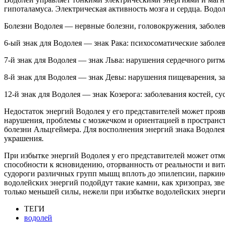
гипоталамуса. Электрическая активность мозга и сердца. Вод
Болезни Водолея — нервные болезни, головокружения, заболев
6-ый знак для Водолея — знак Рака: психосоматические заболе
7-й знак для Водолея — знак Льва: нарушения сердечного ритм
8-й знак для Водолея — знак Девы: нарушения пищеварения, за
12-й знак для Водолея — знак Козерога: заболевания костей, сус
Недостаток энергий Водолея у его представителей может проя
нарушения, проблемы с мозжечком и ориентацией в пространст
болезни Альцгеймера. Для восполнения энергий знака Водолея
украшения.
При избытке энергий Водолея у его представителей может отм
способности к ясновидению, оторванность от реальности и ви
судороги различных групп мышц вплоть до эпилепсии, паркинс
водолейских энергий подойдут такие камни, как хризопраз, зв
только меньшей силы, нежели при избытке водолейских энерги
ТЕГИ
водолей