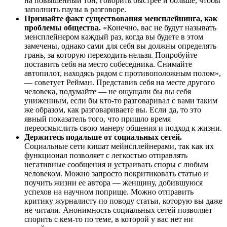
на повышенный тон, говорить быстрее и больше, чтобы
заполнить паузы в разговоре.
Признайте факт существования менсплейнинга, как
проблемы общества.
«Конечно, вас не будут называть
менсплейнером каждый раз, когда вы будете в этом
замечены, однако сами для себя вы должны определять
грань, за которую переходить нельзя. Попробуйте
поставить себя на место собеседника. Снимайте
автопилот, находясь рядом с противоположным полом»,
— советует Рейман. Представив себя на месте другого
человека, подумайте — не ощущали бы вы себя
униженным, если бы кто-то разговаривал с вами таким
же образом, как разговариваете вы. Если да, то это
явный показатель того, что пришло время
переосмыслить свою манеру общения и подход к жизни.
Держитесь подальше от социальных сетей.
Социальные сети кишат мейнсплейнерами, так как их
функционал позволяет с легкостью отправлять
негативные сообщения и устраивать споры с любым
человеком. Можно запросто покритиковать статью и
поучить жизни ее автора — женщину, добившуюся
успехов на научном поприще. Можно отправить
критику журналисту по поводу статьи, которую вы даже
не читали. Анонимность социальных сетей позволяет
спорить с кем-то по теме, в которой у вас нет ни