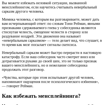
Вы можете избежать неловкой ситуации, вызванной
менсплейнингом, если научитесь считывать невербальный
сарказм другого человека.
Мимика человека, с которым вы разговариваете, может дать
вам исчерпывающий ответ: по словам Тони Рейман, явными
признаками сдерживаемого гнева у собеседника являются
стиснутая челюсть, смещение челюсти в сторону или
раздувание ноздрей. Эти движения она называет
«невербальным сарказмом» — тело делает вид, что слушает, в
то время как мозг посылает сигналы скепсиса.
Невербальный сарказм может быстро перерасти в настоящую
катастрофу. Если ваш собеседник часто смотрит вниз или
дотрагивается руками до своей шеи, это не только признак
вашего менсплейнинга, но и нежелание собеседника
продолжать этот разговор.
«Чувства, которые при этом испытывает другой человек,
напоминают ощущения после психологического избиения»,
— говорит Рейман.
Как избежать менсплейнинга?