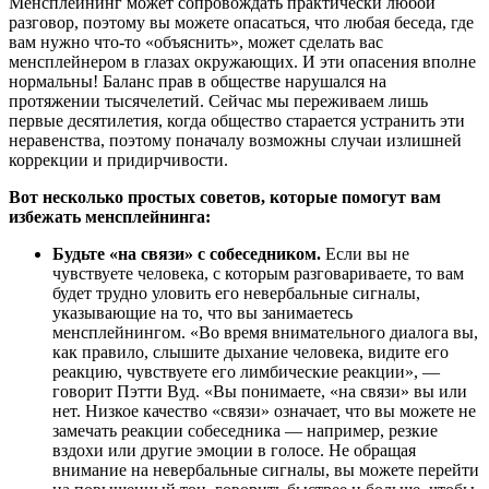
Менсплейнинг может сопровождать практически любой
разговор, поэтому вы можете опасаться, что любая беседа, где
вам нужно что-то «объяснить», может сделать вас
менсплейнером в глазах окружающих. И эти опасения вполне
нормальны! Баланс прав в обществе нарушался на
протяжении тысячелетий. Сейчас мы переживаем лишь
первые десятилетия, когда общество старается устранить эти
неравенства, поэтому поначалу возможны случаи излишней
коррекции и придирчивости.
Вот несколько простых советов, которые помогут вам
избежать менсплейнинга:
Будьте «на связи» с собеседником.
Если вы не
чувствуете человека, с которым разговариваете, то вам
будет трудно уловить его невербальные сигналы,
указывающие на то, что вы занимаетесь
менсплейнингом. «Во время внимательного диалога вы,
как правило, слышите дыхание человека, видите его
реакцию, чувствуете его лимбические реакции», —
говорит Пэтти Вуд. «Вы понимаете, «на связи» вы или
нет. Низкое качество «связи» означает, что вы можете не
замечать реакции собеседника — например, резкие
вздохи или другие эмоции в голосе. Не обращая
внимание на невербальные сигналы, вы можете перейти