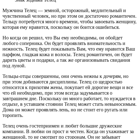
Мужчина Телец — земной, осторожный, медлительный и
чувственный человек, но при этом он достаточно романтичен.
Тельцу потребуется много времени, чтобы завоевать женщину,
которая ему нравится, поскольку он боится ошибиться.
Но когда он решил, что Вы ему необходимы, он обойдет
любого соперника. Он будет проявлять внимательность и
нежность. Телец будет показывать Вам, что ему нравится Ваш
парфюм, гладкая кожа и волосы. Телец романтичен, он будет
дарить цветы и подарки, а так же организовывать свидания
под луной.
Тельцы-отцы совершенны, они очень нежны к дочерям, но
при этом добиваются дисциплины. Телец со щедростью
относится к прихотям жены, покупает ей дорогие вещи и все
что ей необходимо, при этом всегда задумывается о
завтрашнем дне. Поскольку он много работает, то нуждается в
отдыхе, в уставшем стоянии Телец может стать невыносимым.
Дома он может проявлять лень, но не стоит его ругать или
торопить.
Телец очень гостеприимен и любит большие дружеские
компании. В любви он прост и честен. Когда он ухаживает за
женщиной, то не смотрит по сторонам. Он не забывает