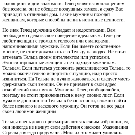
годовщины и дни знакомств. Телец является воплощением
бизнесмена, он не обещает воздушных замков, а сразу Вас
приводит в отличный дом. Такие мужчины походят
женщинам, которые способны ценить истинные ценности.
Но знак Телец мужчина обладает и недостатками. Вам
необходимо сделать свое поведение идеальным. Телец не
любит женщин с громким голосом или с манерами,
напоминающими мужские. Если Вы имеете собственное
мнение, не стоит доказывать его Тельцу на людях. Не стоит
затмевать Тельца своим интеллектом или успехами.
Эмансипированные женщины не подходят мужчинам-
Тельцам. Если пытаться успокоить разозлившегося Тельца, то
можно окончательно испортить ситуацию, надо просто
извиниться. На Тельца не нужно жаловаться, и следует уметь
сдерживать свои эмоции. Он не приемлет в свой адрес
оскорблений или шуток. Мужчина Телец свободолюбив,
поэтому не стоит приклеиваться к нему, словно лист. Если
мужское достоинство Тельца в безопасности, сложно найти
более нежного и ласкового мужчину. Он готов на все ради
своей любимой женщины.
Тельцы очень долго присматриваются к своим избранницам,
они никогда не начнут свои действия с наскока. Ухаживания
Стрельца всегда продуманы. Многих это может удивлять: