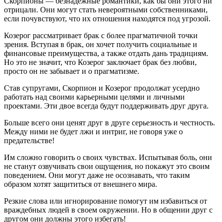
Скорпионы — безнадежные романтики, как бы они этого ни
отрицали. Они могут стать невероятными собственниками,
если почувствуют, что их отношения находятся под угрозой.
Козерог рассматривает брак с более прагматичной точки
зрения. Вступая в брак, он хочет получить социальные и
финансовые преимущества, а также отдать дань традициям.
Но это не значит, что Козерог заключает брак без любви,
просто он не забывает и о прагматизме.
Став супругами, Скорпион и Козерог продолжат усердно
работать над своими карьерными целями и личными
проектами. Эти двое всегда будут поддерживать друг друга.
Больше всего они ценят друг в друге серьезность и честность.
Между ними не будет лжи и интриг, не говоря уже о
предательстве!
Им сложно говорить о своих чувствах. Испытывая боль, они
не станут озвучивать свои ощущения, но покажут это своим
поведением. Они могут даже не осознавать, что таким
образом хотят защититься от внешнего мира.
Резкие слова или игнорирование помогут им избавиться от
враждебных людей в своем окружении. Но в общении друг с
другом они должны этого избегать!