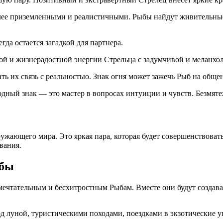
лее приземленными и реалистичными. Рыбы найдут живительные 
да остается загадкой для партнера.
ой и жизнерадостной энергии Стрельца с задумчивой и меланхо
ать их связь с реальностью. Знак огня может зажечь Рыб на общ
дный знак — это мастер в вопросах интуиции и чувств. Безмят
ужающего мира. Это яркая пара, которая будет совершенствовать 
вания.
ыбы
чтательным и бесхитростным Рыбам. Вместе они будут создават
 луной, туристическими походами, поездками в экзотические у