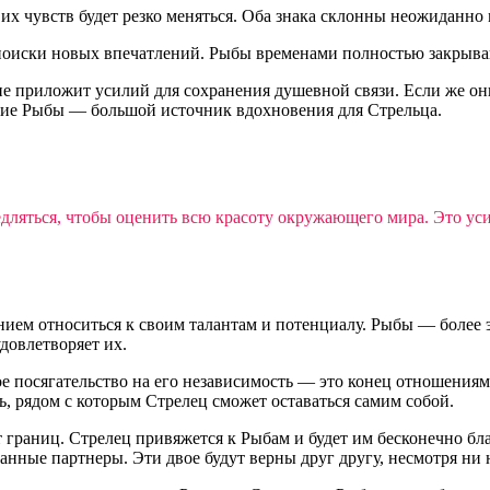
 их чувств будет резко меняться. Оба знака склонны неожиданно
 поиски новых впечатлений. Рыбы временами полностью закрываю
е приложит усилий для сохранения душевной связи. Если же они 
кие Рыбы — большой источник вдохновения для Стрельца.
дляться, чтобы оценить всю красоту окружающего мира. Это уси
ием относиться к своим талантам и потенциалу. Рыбы — более э
довлетворяет их.
 посягательство на его независимость — это конец отношениям.
 рядом с которым Стрелец сможет оставаться самим собой.
 границ. Стрелец привяжется к Рыбам и будет им бесконечно бла
нные партнеры. Эти двое будут верны друг другу, несмотря ни н