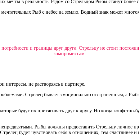
х мечты в реальность. Рядом со Стрельцом Рыбы станут более 
ь мечтательных Рыб с небес на землю. Водный знак может много
потребности и границы друг друга. Стрельцу не стоит постоянн
компромиссам.
 интересы, не растворяясь в партнере.
проблемами. Стрелец бывает эмоционально отстраненным, а Ры
которые будут их притягивать друг к другу. Но когда конфетно-
епредвзятыми. Рыбы должны предоставить Стрельцу личное прос
трелец будет чувствовать себя в отношениях, тем счастливее и 