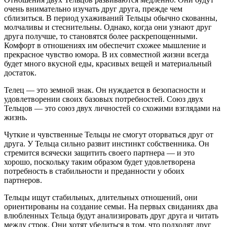
очень внимательно изучать друг друга, прежде чем
сблизиться. В период ухаживаний Тельцы обычно скованны,
молчаливы и стеснительны. Однако, когда они узнают друг
друга получше, то становятся более раскрепощенными.
Комфорт в отношениях им обеспечит схожее мышление и
прекрасное чувство юмора. В их совместной жизни всегда
будет много вкусной еды, красивых вещей и материальный
достаток.
Телец — это земной знак. Он нуждается в безопасности и
удовлетворении своих базовых потребностей. Союз двух
Тельцов — это союз двух личностей со схожими взглядами на
жизнь.
Чуткие и чувственные Тельцы не смогут оторваться друг от
друга. У Тельца сильно развит инстинкт собственника. Он
стремится всячески защитить своего партнера — и это
хорошо, поскольку таким образом будет удовлетворена
потребность в стабильности и преданности у обоих
партнеров.
Тельцы ищут стабильных, длительных отношений, они
ориентированы на создание семьи. На первых свиданиях два
влюбленных Тельца будут анализировать друг друга и читать
между строк. Они хотят убедиться в том, что подходят друг