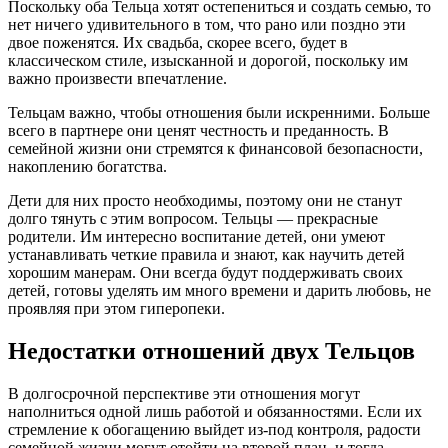
Поскольку оба Тельца хотят остепениться и создать семью, то
нет ничего удивительного в том, что рано или поздно эти
двое поженятся. Их свадьба, скорее всего, будет в
классическом стиле, изысканной и дорогой, поскольку им
важно произвести впечатление.
Тельцам важно, чтобы отношения были искренними. Больше
всего в партнере они ценят честность и преданность. В
семейной жизни они стремятся к финансовой безопасности,
накоплению богатства.
Дети для них просто необходимы, поэтому они не станут
долго тянуть с этим вопросом. Тельцы — прекрасные
родители. Им интересно воспитание детей, они умеют
устанавливать четкие правила и знают, как научить детей
хорошим манерам. Они всегда будут поддерживать своих
детей, готовы уделять им много времени и дарить любовь, не
проявляя при этом гиперопеки.
Недостатки отношений двух Тельцов
В долгосрочной перспективе эти отношения могут
наполниться одной лишь работой и обязанностями. Если их
стремление к обогащению выйдет из-под контроля, радости
семейной жизни могут отойти на второй план, и тогда