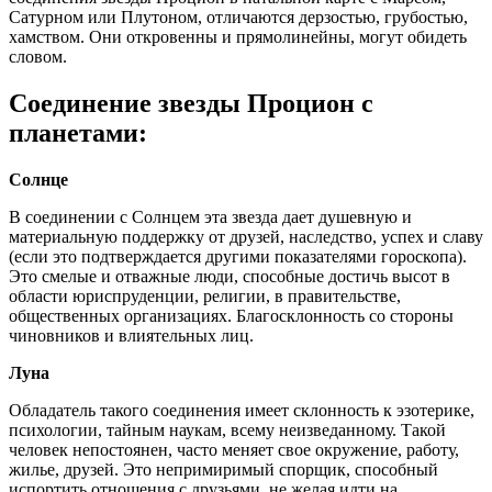
Сатурном или Плутоном, отличаются дерзостью, грубостью,
хамством. Они откровенны и прямолинейны, могут обидеть
словом.
Соединение звезды Процион с
планетами:
Солнце
В соединении с Солнцем эта звезда дает душевную и
материальную поддержку от друзей, наследство, успех и славу
(если это подтверждается другими показателями гороскопа).
Это смелые и отважные люди, способные достичь высот в
области юриспруденции, религии, в правительстве,
общественных организациях. Благосклонность со стороны
чиновников и влиятельных лиц.
Луна
Обладатель такого соединения имеет склонность к эзотерике,
психологии, тайным наукам, всему неизведанному. Такой
человек непостоянен, часто меняет свое окружение, работу,
жилье, друзей. Это непримиримый спорщик, способный
испортить отношения с друзьями, не желая идти на