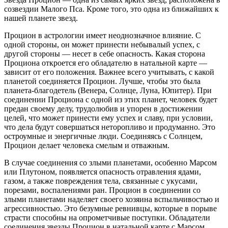
созвездии Малого Пса. Кроме того, это одна из ближайших к
нашей планете звезд.
Процион в астрологии имеет неоднозначное влияние. С
одной стороны, он может принести небывалый успех, с
другой стороны — несет в себе опасность. Какая сторона
Проциона откроется его обладателю в натальной карте —
зависит от его положения. Важнее всего учитывать, с какой
планетой соединяется Процион. Лучше, чтобы это была
планета-благодетель (Венера, Солнце, Луна, Юпитер). При
соединении Проциона с одной из этих планет, человек будет
предан своему делу, трудолюбив и упорен в достижении
целей, что может принести ему успех и славу, при условии,
что дела будут совершаться неторопливо и продуманно. Это
остроумные и энергичные люди. Соединяясь с Солнцем,
Процион делает человека смелым и отважным.
В случае соединения со злыми планетами, особенно Марсом
или Плутоном, появляется опасность отравления ядами,
газом, а также повреждения тела, связанные с укусами,
порезами, воспалениями ран. Процион в соединении со
злыми планетами наделяет своего хозяина вспыльчивостью и
агрессивностью. Это безумные ревнивцы, которые в порыве
страсти способны на опрометчивые поступки. Обладатели
соединения звезды Процион в натальной карте с Марсом,